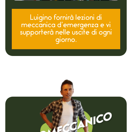
Luigino fornirà lezioni di
meccanica d’emergenza e vi
supporterà nelle uscite di ogni
giorno.