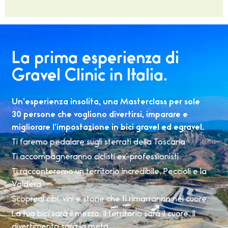
La prima esperienza di
Gravel Clinic in Italia.
Un’esperienza insolita, una Masterclass per sole
30 persone che vogliono divertirsi, imparare e
migliorare l’impostazione in bici gravel ed egravel.
Ti faremo pedalare sugli sterrati della Toscana
Ti accompagneranno ciclisti ex-professionisti
Ti racconteremo un territorio incredibile, Peccioli e la
Valdera
Scoprirai cibi, vini e storie che ti rimarranno nel cuore.
La tua bici sarà il mezzo. Il territorio sarà il cuore. Il
divertimento sarà la meta.