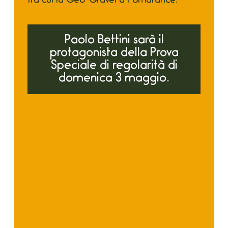
tra cui la Geo-Gravel a Pomarance.
Paolo Bettini sarà il
protagonista della Prova
Speciale di regolarità di
domenica 3 maggio.