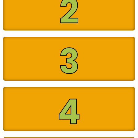
2
Peccioli è un territorio straordinario
3
Come stare meglio sulla bici
4
Come affrontare un viaggio di
cicloturismo breve e lungo